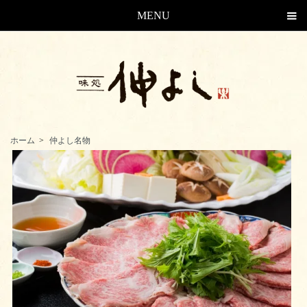
MENU
仲よしのお取り寄せ、通販の注文方法。長崎、島原のグルメをご自宅で
ホーム
>
仲よし名物