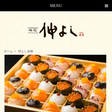
MENU
仲よしのお取り寄せ、通販の注文方法。長崎、島原のグルメをご自宅で
ホーム
>
仲よし名物